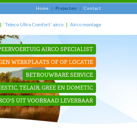
Home
Projecten
Contact
‘Teleco Ultra Comfort ‘ airco
Airco montage
EERVOERTUIG AIRCO SPECIALIST
GEN WERKPLAATS OF OP LOCATIE
BETROUWBARE SERVICE
STIC, TELAIR, GREE EN DOMETIC
IRCO'S UIT VOORRAAD LEVERBAAR