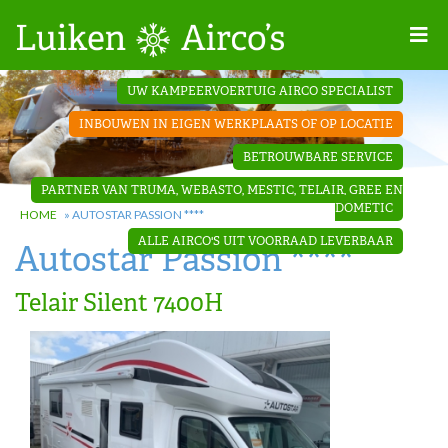
Home
UW KAMPEERVOERTUIG AIRCO SPECIALIST
Projecten
INBOUWEN IN EIGEN WERKPLAATS OF OP LOCATIE
Contact
BETROUWBARE SERVICE
Dakopbouw
PARTNER VAN TRUMA, WEBASTO, MESTIC, TELAIR, GREE EN
airco’s
DOMETIC
HOME
»
AUTOSTAR PASSION ****
ALLE AIRCO'S UIT VOORRAAD LEVERBAAR
Autostar Passion ****
‘Onder de
bank’ airco’s
Telair Silent 7400H
‘Teleco
Ultra
Comfort ‘
airco