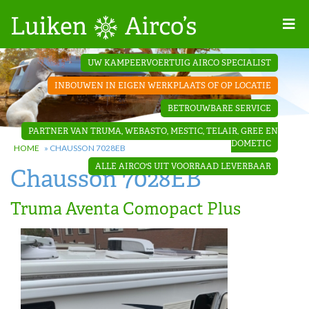
Home
UW KAMPEERVOERTUIG AIRCO SPECIALIST
Projecten
INBOUWEN IN EIGEN WERKPLAATS OF OP LOCATIE
Contact
BETROUWBARE SERVICE
Dakopbouw
PARTNER VAN TRUMA, WEBASTO, MESTIC, TELAIR, GREE EN
airco’s
DOMETIC
HOME
»
CHAUSSON 7028EB
ALLE AIRCO'S UIT VOORRAAD LEVERBAAR
Chausson 7028EB
‘Onder de
bank’ airco’s
Truma Aventa Comopact Plus
‘Teleco
Ultra
Comfort ‘
airco