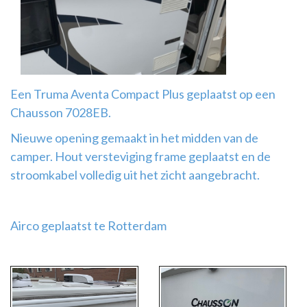
Airco
montage
Een Truma Aventa Compact Plus geplaatst op een
Chausson 7028EB.
Nieuwe opening gemaakt in het midden van de
camper. Hout versteviging frame geplaatst en de
stroomkabel volledig uit het zicht aangebracht.
Airco geplaatst te Rotterdam