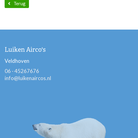
Terug
Luiken Airco's
Veldhoven
06 - 45267676
info@luikenaircos.nl