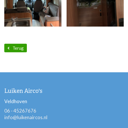
Terug
Luiken Airco's
Veldhoven
06 - 45267676
info@luikenaircos.nl