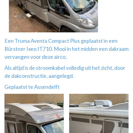
Airco
montage
Een Truma Aventa Compact Plus geplaatst in een
Bürstner Ixeo IT710. Mooi in het midden een dakraam
vervangen voor deze airco.
Als altijd is de stroomkabel volledig uit het zicht, door
de dakconstructie, aangelegd.
Geplaatst te Assendelft