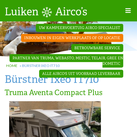
Home
UW KAMPEERVOERTUIG AIRCO SPECIALIST
Projecten
INBOUWEN IN EIGEN WERKPLAATS OF OP LOCATIE
Contact
BETROUWBARE SERVICE
Dakopbouw
PARTNER VAN TRUMA, WEBASTO, MESTIC, TELAIR, GREE EN
airco’s
DOMETIC
HOME
»
BÜRSTNER IXEO IT710
ALLE AIRCO'S UIT VOORRAAD LEVERBAAR
Bürstner Ixeo IT710
‘Onder de
bank’ airco’s
Truma Aventa Compact Plus
‘Teleco
Ultra
Comfort ‘
airco