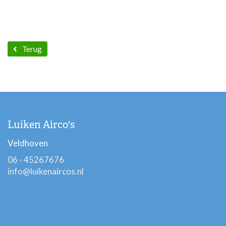
Terug
Luiken Airco's
Veldhoven
06 - 45267676
info@luikenaircos.nl