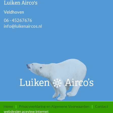
Luiken Airco's
Veldhoven
06 - 45267676
info@luikenaircos.nl
Home
Privacyverklaring en Algemene Voorwaarden
Contact
webdesign aceview internet