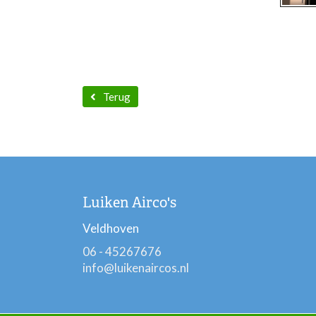
Terug
Luiken Airco's
Veldhoven
06 - 45267676
info@luikenaircos.nl