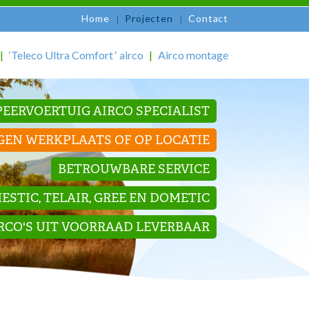
Home
Projecten
Contact
‘Teleco Ultra Comfort ‘ airco
Airco montage
EERVOERTUIG AIRCO SPECIALIST
GEN WERKPLAATS OF OP LOCATIE
BETROUWBARE SERVICE
STIC, TELAIR, GREE EN DOMETIC
IRCO'S UIT VOORRAAD LEVERBAAR