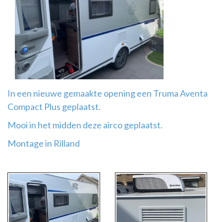
Airco
montage
In een nieuwe gemaakte opening een Truma Aventa
Compact Plus geplaatst.
Mooi in het midden deze airco geplaatst.
Montage in Rilland