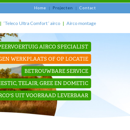
Home
Projecten
Contact
‘Teleco Ultra Comfort ‘ airco
Airco montage
EERVOERTUIG AIRCO SPECIALIST
GEN WERKPLAATS OF OP LOCATIE
BETROUWBARE SERVICE
STIC, TELAIR, GREE EN DOMETIC
IRCO'S UIT VOORRAAD LEVERBAAR