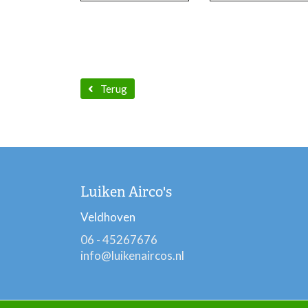
Terug
Luiken Airco's
Veldhoven
06 - 45267676
info@luikenaircos.nl