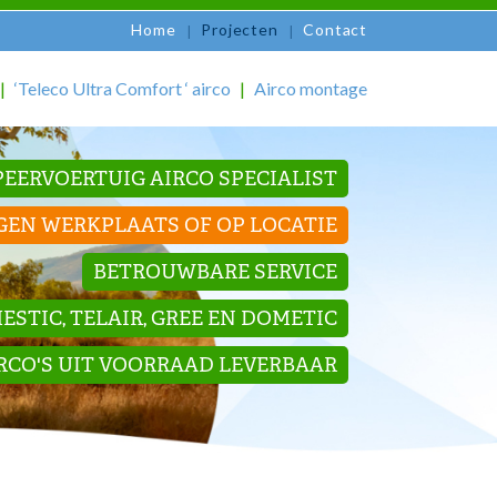
Home
Projecten
Contact
‘Teleco Ultra Comfort ‘ airco
Airco montage
EERVOERTUIG AIRCO SPECIALIST
GEN WERKPLAATS OF OP LOCATIE
BETROUWBARE SERVICE
STIC, TELAIR, GREE EN DOMETIC
IRCO'S UIT VOORRAAD LEVERBAAR