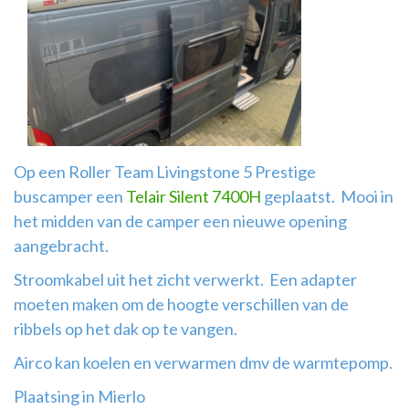
Airco
montage
Op een Roller Team Livingstone 5 Prestige
buscamper een
Telair Silent 7400H
geplaatst. Mooi in
het midden van de camper een nieuwe opening
aangebracht.
Stroomkabel uit het zicht verwerkt. Een adapter
moeten maken om de hoogte verschillen van de
ribbels op het dak op te vangen.
Airco kan koelen en verwarmen dmv de warmtepomp.
Plaatsing in Mierlo