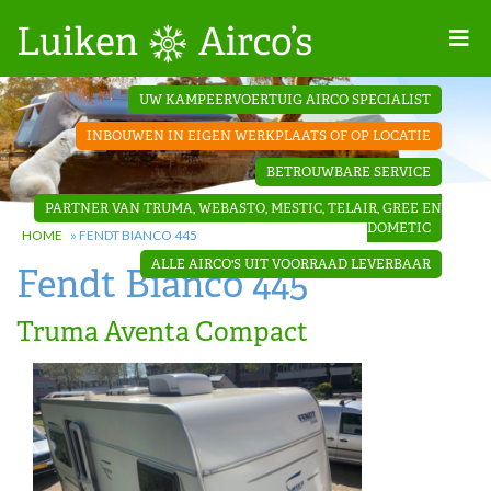
Home
UW KAMPEERVOERTUIG AIRCO SPECIALIST
Projecten
INBOUWEN IN EIGEN WERKPLAATS OF OP LOCATIE
Contact
BETROUWBARE SERVICE
Dakopbouw
PARTNER VAN TRUMA, WEBASTO, MESTIC, TELAIR, GREE EN
airco’s
DOMETIC
HOME
»
FENDT BIANCO 445
ALLE AIRCO'S UIT VOORRAAD LEVERBAAR
Fendt Bianco 445
‘Onder de
bank’ airco’s
Truma Aventa Compact
‘Teleco
Ultra
Comfort ‘
airco