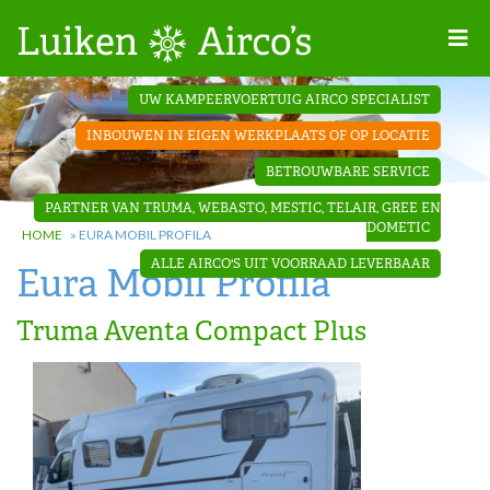
Home
UW KAMPEERVOERTUIG AIRCO SPECIALIST
Projecten
INBOUWEN IN EIGEN WERKPLAATS OF OP LOCATIE
Contact
BETROUWBARE SERVICE
Dakopbouw
PARTNER VAN TRUMA, WEBASTO, MESTIC, TELAIR, GREE EN
airco’s
DOMETIC
HOME
»
EURA MOBIL PROFILA
ALLE AIRCO'S UIT VOORRAAD LEVERBAAR
Eura Mobil Profila
‘Onder de
bank’ airco’s
Truma Aventa Compact Plus
‘Teleco
Ultra
Comfort ‘
airco