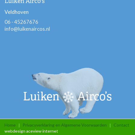
Luiken Airco's
Veldhoven
06 - 45267676
info@luikenaircos.nl
Home
Privacyverklaring en Algemene Voorwaarden
Contact
webdesign aceview internet