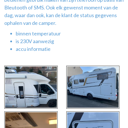
Bleutooth of SMS. Ook elk gewenst moment van de
dag, waar dan ook, kan de klant de status gegevens
ophalen van de camper.
binnen temperatuur
is 230V aanwezig
accu informatie