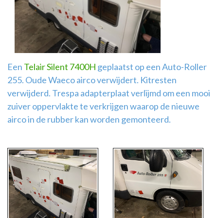
Airco
montage
Een
Telair Silent 7400H
geplaatst op een Auto-Roller
255. Oude Waeco airco verwijdert. Kitresten
verwijderd. Trespa adapterplaat verlijmd om een mooi
zuiver oppervlakte te verkrijgen waarop de nieuwe
airco in de rubber kan worden gemonteerd.