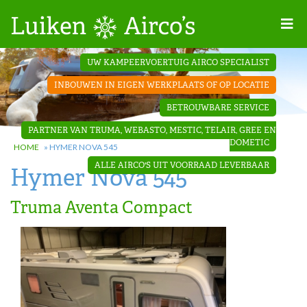
Home
UW KAMPEERVOERTUIG AIRCO SPECIALIST
Projecten
INBOUWEN IN EIGEN WERKPLAATS OF OP LOCATIE
Contact
BETROUWBARE SERVICE
Dakopbouw
PARTNER VAN TRUMA, WEBASTO, MESTIC, TELAIR, GREE EN
airco’s
DOMETIC
HOME
»
HYMER NOVA 545
ALLE AIRCO'S UIT VOORRAAD LEVERBAAR
Hymer Nova 545
‘Onder de
bank’ airco’s
Truma Aventa Compact
‘Teleco
Ultra
Comfort ‘
airco