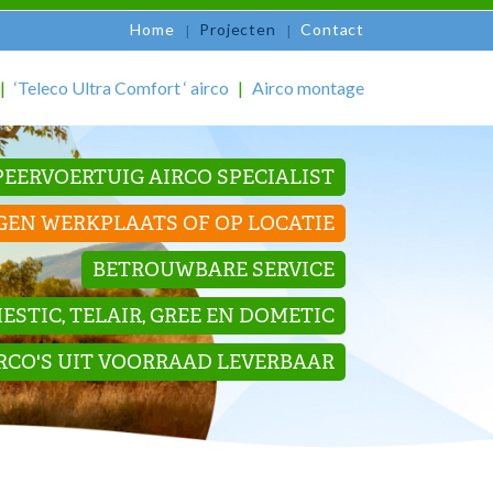
Home
Projecten
Contact
‘Teleco Ultra Comfort ‘ airco
Airco montage
EERVOERTUIG AIRCO SPECIALIST
GEN WERKPLAATS OF OP LOCATIE
BETROUWBARE SERVICE
STIC, TELAIR, GREE EN DOMETIC
IRCO'S UIT VOORRAAD LEVERBAAR