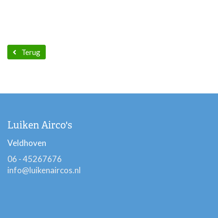
Terug
Luiken Airco's
Veldhoven
06 - 45267676
info@luikenaircos.nl