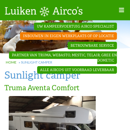
Home
UW KAMPEERVOERTUIG AIRCO SPECIALIST
Projecten
INBOUWEN IN EIGEN WERKPLAATS OF OP LOCATIE
Contact
BETROUWBARE SERVICE
Dakopbouw
PARTNER VAN TRUMA, WEBASTO, MESTIC, TELAIR, GREE EN
airco’s
DOMETIC
HOME
»
SUNLIGHT CAMPER
ALLE AIRCO'S UIT VOORRAAD LEVERBAAR
Sunlight camper
‘Onder de
bank’ airco’s
Truma Aventa Comfort
‘Teleco
Ultra
Comfort ‘
airco