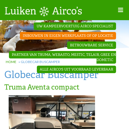
Home
UW KAMPEERVOERTUIG AIRCO SPECIALIST
Projecten
INBOUWEN IN EIGEN WERKPLAATS OF OP LOCATIE
Contact
BETROUWBARE SERVICE
Dakopbouw
PARTNER VAN TRUMA, WEBASTO, MESTIC, TELAIR, GREE EN
airco’s
DOMETIC
HOME
»
GLOBECAR BUSCAMPER
ALLE AIRCO'S UIT VOORRAAD LEVERBAAR
Globecar Buscamper
‘Onder de
bank’ airco’s
Truma Aventa compact
‘Teleco
Ultra
Comfort ‘
airco