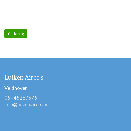
Terug
Luiken Airco's
Veldhoven
06 - 45267676
info@luikenaircos.nl